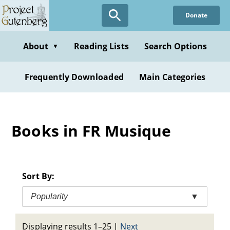
Skip
Donate
to
main
content
About
Reading Lists
Search Options
▼
Frequently Downloaded
Main Categories
Books in FR Musique
Sort By:
Popularity
▼
Displaying results 1–25
|
Next