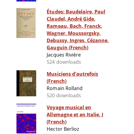
Études: Baudelaire, Paul
Claudel, André Gide,
Rameau, Bach, Franck,
Wagner, Moussorgsky,
Debussy, Ingres, Cézanne,
Gauguin (French)
Jacques Rivière
524 downloads
Musiciens d'autrefois
(French)
Romain Rolland
520 downloads
Voyage musical en
Allemagne et en Italie, I
(French)
Hector Berlioz