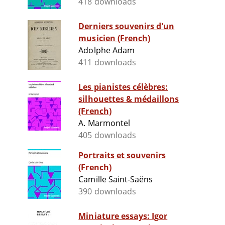
418 downloads
Derniers souvenirs d'un
musicien (French)
Adolphe Adam
411 downloads
Les pianistes célèbres:
silhouettes & médaillons
(French)
A. Marmontel
405 downloads
Portraits et souvenirs
(French)
Camille Saint-Saëns
390 downloads
Miniature essays: Igor