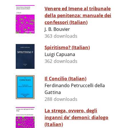
Venere ed Imene al tribunale
della penitenza: manuale dei
confessori (Italian)
J. B. Bouvier
363 downloads
Spiritismo? (Italian)
Luigi Capuana
362 downloads
Il Concilio (Italian)
Ferdinando Petruccelli della
Gattina
288 downloads
La strega, ovvero, degli
inganni de' demoni: dialogo
(Italian)