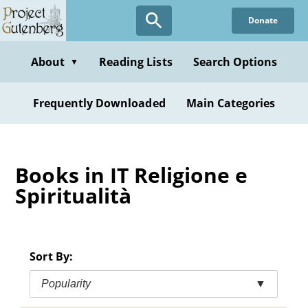
Skip
Donate
to
main
content
About
Reading Lists
Search Options
▼
Frequently Downloaded
Main Categories
Books in IT Religione e
Spiritualità
Sort By:
Popularity
▼