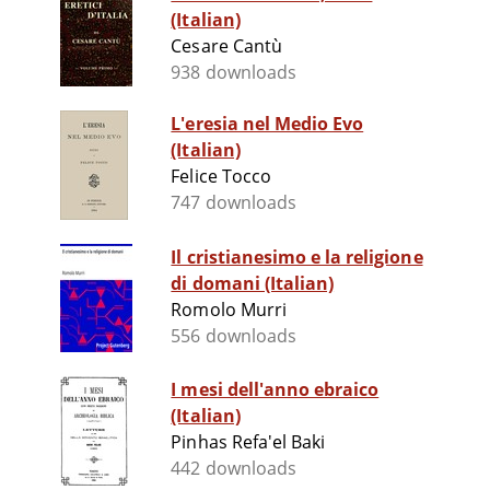
(Italian)
Cesare Cantù
938 downloads
L'eresia nel Medio Evo
(Italian)
Felice Tocco
747 downloads
Il cristianesimo e la religione
di domani (Italian)
Romolo Murri
556 downloads
I mesi dell'anno ebraico
(Italian)
Pinhas Refa'el Baki
442 downloads