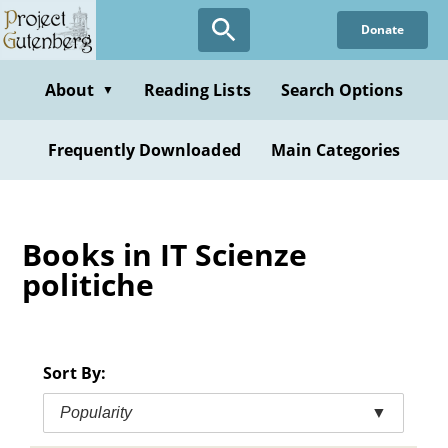
Skip
Donate
to
main
content
About
Reading Lists
Search Options
▼
Frequently Downloaded
Main Categories
Books in IT Scienze
politiche
Sort By:
Popularity
▼