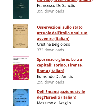
Francesco De Sanctis
399 downloads
Osservazioni sullo stato
attuale dell'Italia e sul suo
avvenire (Italian)
Cristina Belgioioso
372 downloads
Speranze e glorie; Le tre
capitali: Torino, Firenze,
Roma (Italian)
Edmondo De Amicis
299 downloads
Dell'Emancipazione civile
degl'Israeliti (Italian)
Massimo d' Azeglio