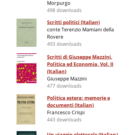
Morpurgo
498 downloads
Scritti politici (Italian)
conte Terenzio Mamiani della
Rovere
493 downloads
Scritti di Giuseppe Mazzini,
Politica ed Economia, Vol. II
(Italian)
Giuseppe Mazzini
477 downloads
Politica estera: memorie e
documenti (Italian)
Francesco Crispi
443 downloads
Un viaggio elettorale (Italian)