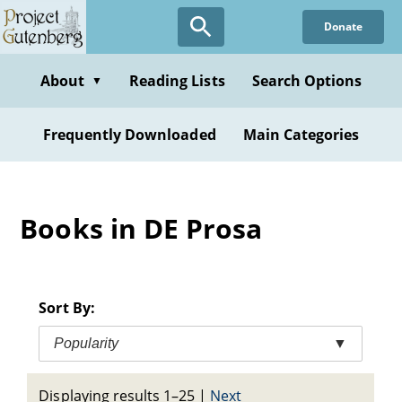
Skip
Donate
to
main
content
About
Reading Lists
Search Options
▼
Frequently Downloaded
Main Categories
Books in DE Prosa
Sort By:
Popularity
▼
Displaying results 1–25
|
Next