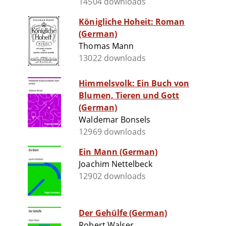
14504 downloads
Königliche Hoheit: Roman
(German)
Thomas Mann
13022 downloads
Himmelsvolk: Ein Buch von
Blumen, Tieren und Gott
(German)
Waldemar Bonsels
12969 downloads
Ein Mann (German)
Joachim Nettelbeck
12902 downloads
Der Gehülfe (German)
Robert Walser