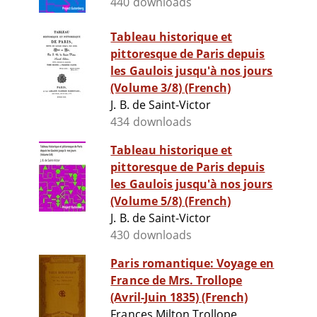
440 downloads
Tableau historique et
pittoresque de Paris depuis
les Gaulois jusqu'à nos jours
(Volume 3/8) (French)
J. B. de Saint-Victor
434 downloads
Tableau historique et
pittoresque de Paris depuis
les Gaulois jusqu'à nos jours
(Volume 5/8) (French)
J. B. de Saint-Victor
430 downloads
Paris romantique: Voyage en
France de Mrs. Trollope
(Avril-Juin 1835) (French)
Frances Milton Trollope