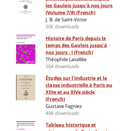
les Gaulois jusqu'à nos jours
(Volume 7/8) (French)
J. B. de Saint-Victor
506 downloads
Histoire de Paris depuis le
temps des Gaulois jusqu'à
nos jours - I (French)
Théophile Lavallée
504 downloads
Études sur l'industrie et la
classe industrielle à Paris au
XIIIe et au XIVe siècle
(French)
Gustave Fagniez
498 downloads
Tableau historique et