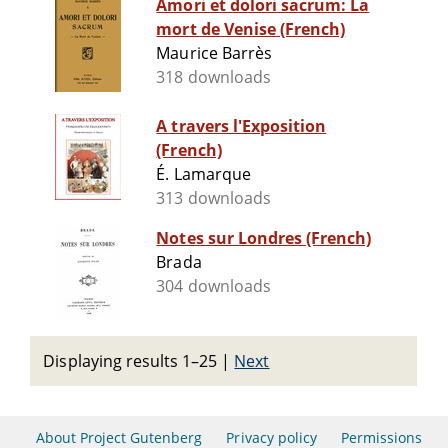
Amori et dolori sacrum: La
mort de Venise (French)
Maurice Barrès
318 downloads
A travers l'Exposition
(French)
É. Lamarque
313 downloads
Notes sur Londres (French)
Brada
304 downloads
Displaying results 1–25
|
Next
About Project Gutenberg
Privacy policy
Permissions