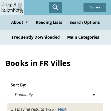
Skip
Donate
to
main
content
About
Reading Lists
Search Options
▼
Frequently Downloaded
Main Categories
Books in FR Villes
Sort By:
Popularity
▼
Displaying results 1–25
|
Next