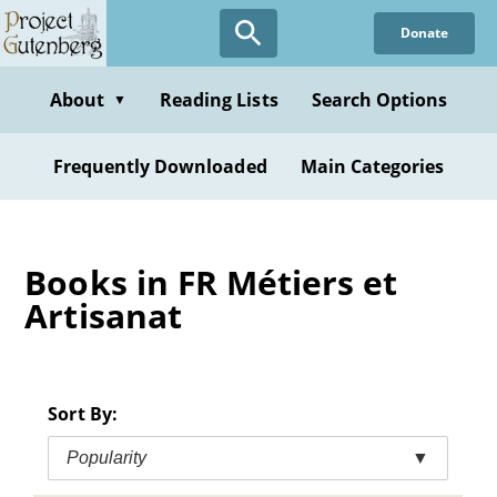
Skip
Donate
to
main
content
About
Reading Lists
Search Options
▼
Frequently Downloaded
Main Categories
Books in FR Métiers et
Artisanat
Sort By:
Popularity
▼