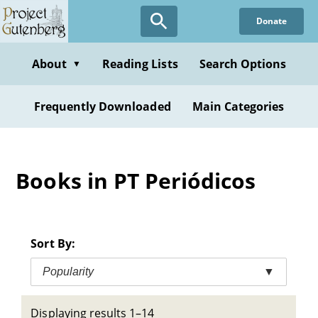
Skip
Donate
to
main
content
About
Reading Lists
Search Options
▼
Frequently Downloaded
Main Categories
Books in PT Periódicos
Sort By:
Popularity
▼
Displaying results 1–14