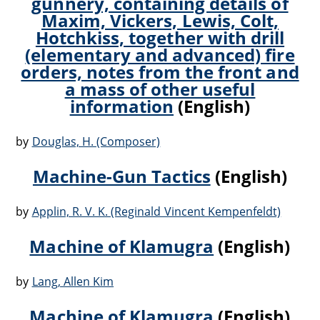
gunnery, containing details of
Maxim, Vickers, Lewis, Colt,
Hotchkiss, together with drill
(elementary and advanced) fire
orders, notes from the front and
a mass of other useful
information
(English)
by
Douglas, H. (Composer)
Machine-Gun Tactics
(English)
by
Applin, R. V. K. (Reginald Vincent Kempenfeldt)
Machine of Klamugra
(English)
by
Lang, Allen Kim
Machine of Klamugra
(English)