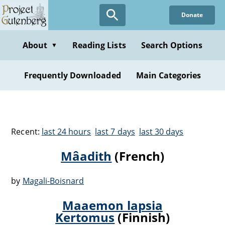
Donate
About
Reading Lists
Search Options
▼
Frequently Downloaded
Main Categories
Recent:
last 24 hours
last 7 days
last 30 days
Mâadith
(French)
by
Magali-Boisnard
Maaemon lapsia
Kertomus
(Finnish)