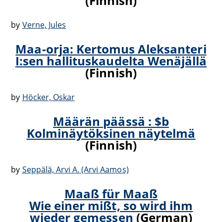
(Finnish)
by
Verne, Jules
Maa-orja: Kertomus Aleksanteri
I:sen hallituskaudelta Wenäjällä
(Finnish)
by
Höcker, Oskar
Määrän päässä : $b
Kolminäytöksinen näytelmä
(Finnish)
by
Seppälä, Arvi A. (Arvi Aamos)
Maaß für Maaß
Wie einer mißt, so wird ihm
wieder gemessen
(German)