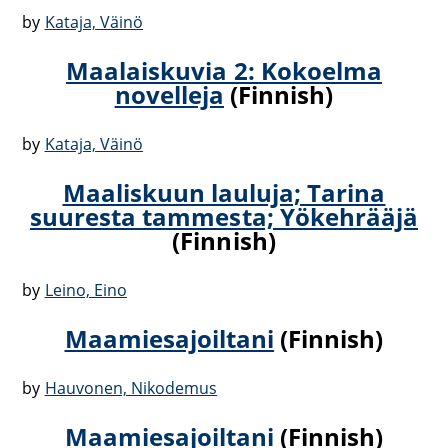
by
Kataja, Väinö
Maalaiskuvia 2: Kokoelma
novelleja
(Finnish)
by
Kataja, Väinö
Maaliskuun lauluja; Tarina
suuresta tammesta; Yökehrääjä
(Finnish)
by
Leino, Eino
Maamiesajoiltani
(Finnish)
by
Hauvonen, Nikodemus
Maamiesajoiltani
(Finnish)