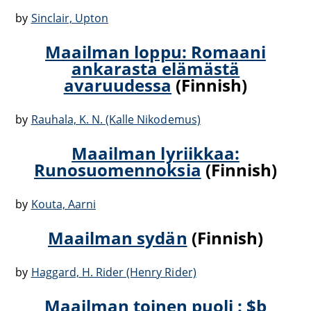
by
Sinclair, Upton
Maailman loppu: Romaani
ankarasta elämästä
avaruudessa
(Finnish)
by
Rauhala, K. N. (Kalle Nikodemus)
Maailman lyriikkaa:
Runosuomennoksia
(Finnish)
by
Kouta, Aarni
Maailman sydän
(Finnish)
by
Haggard, H. Rider (Henry Rider)
Maailman toinen puoli : $b