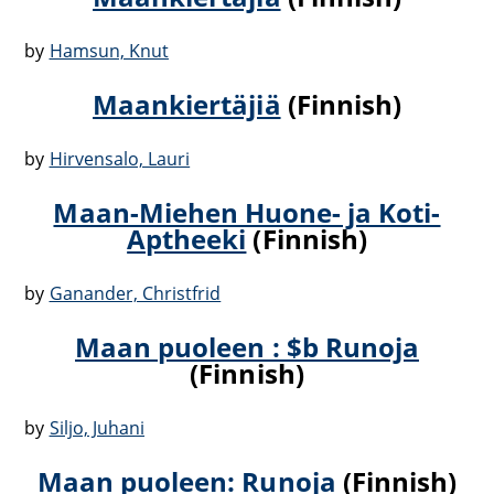
by
Hamsun, Knut
Maankiertäjiä
(Finnish)
by
Hirvensalo, Lauri
Maan-Miehen Huone- ja Koti-
Aptheeki
(Finnish)
by
Ganander, Christfrid
Maan puoleen : $b Runoja
(Finnish)
by
Siljo, Juhani
Maan puoleen: Runoja
(Finnish)