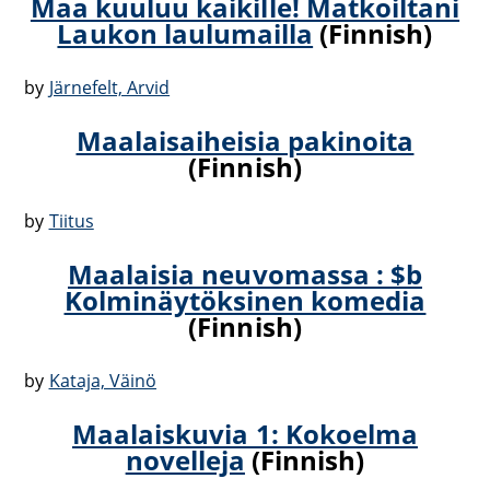
Maa kuuluu kaikille! Matkoiltani
Laukon laulumailla
(Finnish)
by
Järnefelt, Arvid
Maalaisaiheisia pakinoita
(Finnish)
by
Tiitus
Maalaisia neuvomassa : $b
Kolminäytöksinen komedia
(Finnish)
by
Kataja, Väinö
Maalaiskuvia 1: Kokoelma
novelleja
(Finnish)